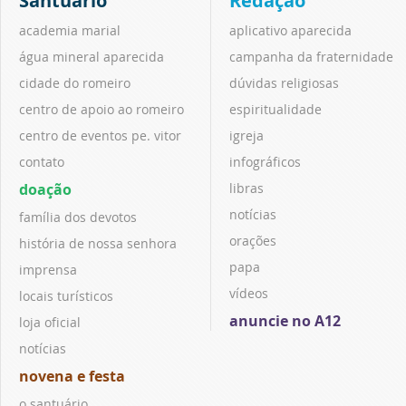
Santuário
Redação
academia marial
aplicativo aparecida
água mineral aparecida
campanha da fraternidade
cidade do romeiro
dúvidas religiosas
centro de apoio ao romeiro
espiritualidade
centro de eventos pe. vitor
igreja
contato
infográficos
doação
libras
notícias
família dos devotos
orações
história de nossa senhora
papa
imprensa
vídeos
locais turísticos
anuncie no A12
loja oficial
notícias
novena e festa
o santuário