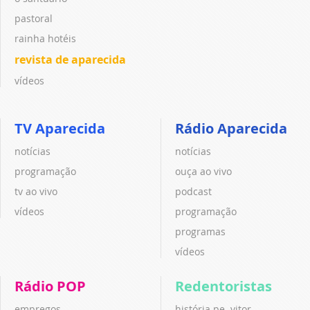
pastoral
rainha hotéis
revista de aparecida
vídeos
TV Aparecida
Rádio Aparecida
notícias
notícias
programação
ouça ao vivo
tv ao vivo
podcast
vídeos
programação
programas
vídeos
Rádio POP
Redentoristas
empregos
história pe. vitor