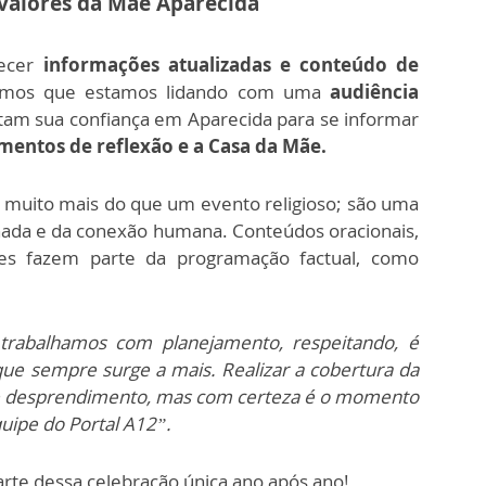
valores da Mãe Aparecida
recer
informações atualizadas e conteúdo de
emos que estamos lidando com uma
audiência
am sua confiança em Aparecida para se informar
mentos de reflexão e a Casa da Mãe.
 muito mais do que um evento religioso; são uma
lhada e da conexão humana. Conteúdos oracionais,
es fazem parte da programação factual, como
rabalhamos com planejamento, respeitando, é
que sempre surge a mais. Realizar a cobertura da
 e desprendimento, mas com certeza é o momento
uipe do Portal A12”.
arte dessa celebração única ano após ano!