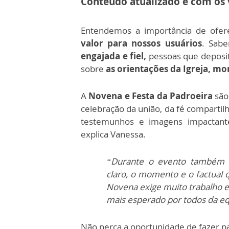
Conteúdo atualizado e com os 
Entendemos a importância de ofe
valor para nossos usuários
. Sab
engajada e fiel,
pessoas que deposit
sobre
as orientações da Igreja, mo
A
Novena e Festa da Padroeira
são
celebração da união, da fé comparti
testemunhos e imagens impactant
explica Vanessa.
“Durante o evento também t
claro, o momento e o factual 
Novena exige muito trabalho
mais esperado por todos da eq
Não perca a oportunidade de fazer p