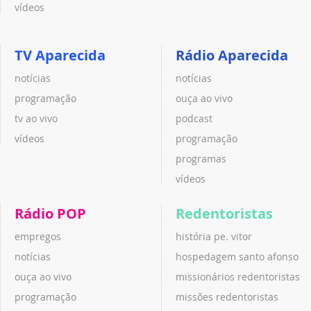
vídeos
TV Aparecida
Rádio Aparecida
notícias
notícias
programação
ouça ao vivo
tv ao vivo
podcast
vídeos
programação
programas
vídeos
Rádio POP
Redentoristas
empregos
história pe. vitor
notícias
hospedagem santo afonso
ouça ao vivo
missionários redentoristas
programação
missões redentoristas