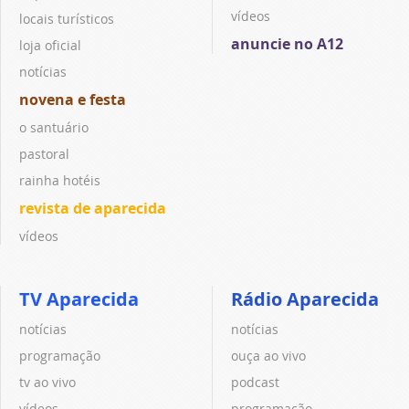
vídeos
locais turísticos
anuncie no A12
loja oficial
notícias
novena e festa
o santuário
pastoral
rainha hotéis
revista de aparecida
vídeos
TV Aparecida
Rádio Aparecida
notícias
notícias
programação
ouça ao vivo
tv ao vivo
podcast
vídeos
programação