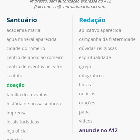
impresso, sem autorização expressa do A12
(faleconosco@santuarionacional.com).
Santuário
Redação
academia marial
aplicativo aparecida
água mineral aparecida
campanha da fraternidade
cidade do romeiro
dúvidas religiosas
centro de apoio ao romeiro
espiritualidade
centro de eventos pe. vitor
igreja
contato
infográficos
doação
libras
notícias
família dos devotos
orações
história de nossa senhora
papa
imprensa
vídeos
locais turísticos
anuncie no A12
loja oficial
notícias