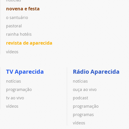
novena e festa
o santuário
pastoral
rainha hotéis
revista de aparecida
vídeos
TV Aparecida
Rádio Aparecida
notícias
notícias
programação
ouça ao vivo
tv ao vivo
podcast
vídeos
programação
programas
vídeos