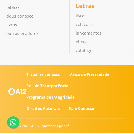
Letras
bíblias
livros
deus conosco
coleções
livros
lançamentos
outros produtos
ebook
catálogo
Trabalhe conosco
Aviso de Privacidade
Rel. de Transparência
Programa de Integridade
Direitos Autorais
Fale Conosco
© 2007 - 2026. A12 - Conectados pela fé.