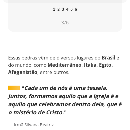
1
2
3
4
5
6
3
/6
Essas pedras vêm de diversos lugares do
Brasil
e
do mundo, como
Mediterrâneo
,
Itália,
Egito,
Afeganistão
, entre outros.
“Cada um de nós é uma tessela.
Juntos, formamos aquilo que a Igreja é e
aquilo que celebramos dentro dela, que é
o mistério de Cristo.”
Irmã Silvana Beatriz