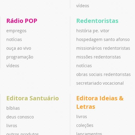
vídeos
Rádio POP
Redentoristas
empregos
história pe. vitor
notícias
hospedagem santo afonso
ouça ao vivo
missionários redentoristas
programação
missões redentoristas
vídeos
notícias
obras sociais redentoristas
secretariado vocacional
Editora Santuário
Editora Ideias &
Letras
bíblias
livros
deus conosco
coleções
livros
lançamentos
outros produtos