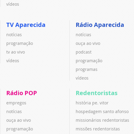
vídeos
TV Aparecida
Rádio Aparecida
notícias
notícias
programação
ouça ao vivo
tv ao vivo
podcast
vídeos
programação
programas
vídeos
Rádio POP
Redentoristas
empregos
história pe. vitor
notícias
hospedagem santo afonso
ouça ao vivo
missionários redentoristas
programação
missões redentoristas