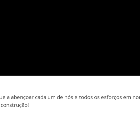
e a abençoar cada um de nós e todos os esforços em nom
 construção!