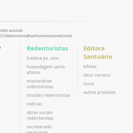
reito autoral.
12 (faleconosco@santuarionacional.com).
P
Redentoristas
Editora
Santuário
história pe. vitor
bíblias
hospedagem santo
afonso
deus conosco
missionários
livros
redentoristas
outros produtos
missões redentoristas
notícias
obras sociais
redentoristas
secretariado
vocacional