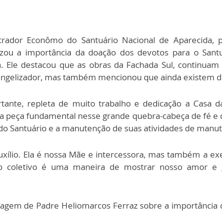
trador Econômo do Santuário Nacional de Aparecida, p
izou a importância da doação dos devotos para o Sant
 Ele destacou que as obras da Fachada Sul, continuam 
vangelizador, mas também mencionou que ainda existem d
nte, repleta de muito trabalho e dedicação a Casa da
 peça fundamental nesse grande quebra-cabeça de fé e 
 do Santuário e a manutenção de suas atividades de manut
xílio. Ela é nossa Mãe e intercessora, mas também a e
rço coletivo é uma maneira de mostrar nosso amor e 
nsagem de Padre Heliomarcos Ferraz sobre a importância 