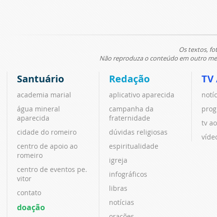
Os textos, fo
Não reproduza o conteúdo em outro meio
Santuário
Redação
TV
academia marial
aplicativo aparecida
notí
água mineral
campanha da
prog
aparecida
fraternidade
tv ao
cidade do romeiro
dúvidas religiosas
víde
centro de apoio ao
espiritualidade
romeiro
igreja
centro de eventos pe.
infográficos
vitor
libras
contato
notícias
doação
orações