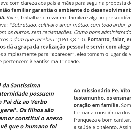
inava com clareza aos pais e mães para seguir a proposta 
 união familiar garantia o ambiente do desenvolvime
na.
Viver, trabalhar e rezar em família é algo imprescindíve
ava:
“Sobretudo, cultivai o amor mútuo, com todo ardor,
com os outros, sem reclamações. Como bons administrado
utros o dom que recebeu”
(1Pd 3,8-10).
Portanto, falar, e
s dá a graça da realização pessoal e servir com aleg
s simplesmente para “aparecer”, eles tomam o lugar da V
que pertencem à Santíssima Trindade.
l da Santíssima
Ao missionário Pe. Vít
maternidade possuem
testemunho, os ensinam
 Pai diz ao Verbo
oração em família.
Some
 gerei’. Os filhos são
formar a consciência dos
 amor constitui o anexo
franqueza e bom caráter
 vê que o humano foi
a saúde e o talento. Ass