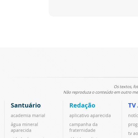
Os textos, fo
Não reproduza o conteúdo em outro meio
Santuário
Redação
TV
academia marial
aplicativo aparecida
notí
água mineral
campanha da
prog
aparecida
fraternidade
tv ao