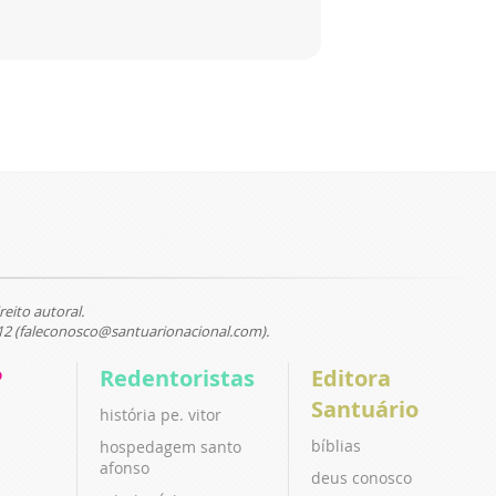
reito autoral.
12 (faleconosco@santuarionacional.com).
P
Redentoristas
Editora
Santuário
história pe. vitor
bíblias
hospedagem santo
afonso
deus conosco