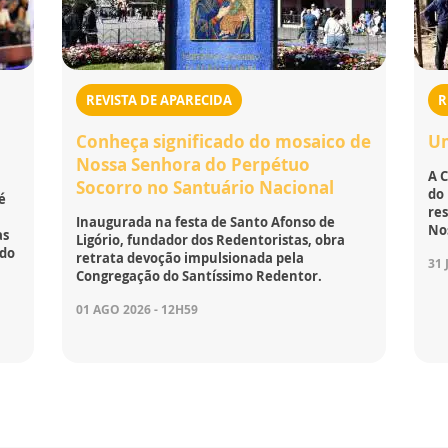
REVISTA DE APARECIDA
R
Conheça significado do mosaico de
Um
Nossa Senhora do Perpétuo
A 
Socorro no Santuário Nacional
do 
é
res
Inaugurada na festa de Santo Afonso de
No
as
Ligório, fundador dos Redentoristas, obra
 do
retrata devoção impulsionada pela
31 
Congregação do Santíssimo Redentor.
01 AGO 2026 - 12H59