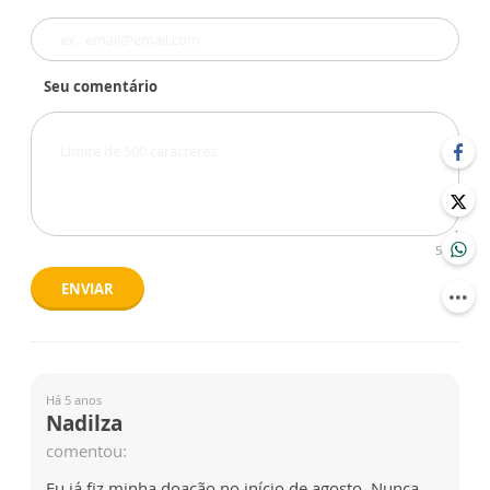
Seu comentário
500
ENVIAR
Há 5 anos
Nadilza
comentou:
Eu já fiz minha doação no início de agosto. Nunca