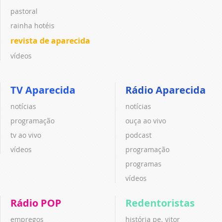
pastoral
rainha hotéis
revista de aparecida
vídeos
TV Aparecida
Rádio Aparecida
notícias
notícias
programação
ouça ao vivo
tv ao vivo
podcast
vídeos
programação
programas
vídeos
Rádio POP
Redentoristas
empregos
história pe. vitor