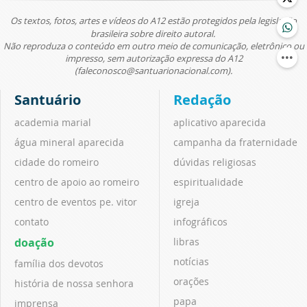
Os textos, fotos, artes e vídeos do A12 estão protegidos pela legislação
brasileira sobre direito autoral.
Não reproduza o conteúdo em outro meio de comunicação, eletrônico ou
impresso, sem autorização expressa do A12
(faleconosco@santuarionacional.com).
Santuário
Redação
academia marial
aplicativo aparecida
água mineral aparecida
campanha da fraternidade
cidade do romeiro
dúvidas religiosas
centro de apoio ao romeiro
espiritualidade
centro de eventos pe. vitor
igreja
contato
infográficos
doação
libras
notícias
família dos devotos
orações
história de nossa senhora
papa
imprensa