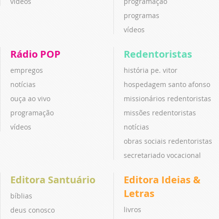
vídeos
programação
programas
vídeos
Rádio POP
Redentoristas
empregos
história pe. vitor
notícias
hospedagem santo afonso
ouça ao vivo
missionários redentoristas
programação
missões redentoristas
vídeos
notícias
obras sociais redentoristas
secretariado vocacional
Editora Santuário
Editora Ideias &
Letras
bíblias
livros
deus conosco