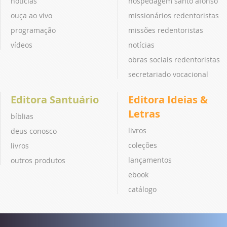
notícias
hospedagem santo afonso
ouça ao vivo
missionários redentoristas
programação
missões redentoristas
vídeos
notícias
obras sociais redentoristas
secretariado vocacional
Editora Santuário
Editora Ideias &
Letras
bíblias
livros
deus conosco
coleções
livros
lançamentos
outros produtos
ebook
catálogo