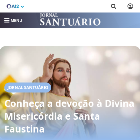
MENU
JORNAL SANTUÁRIO
Conheça a devoção à Divina
Misericórdia e Santa
Faustina