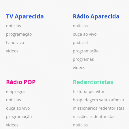
TV Aparecida
Rádio Aparecida
notícias
notícias
programação
ouça ao vivo
tv ao vivo
podcast
vídeos
programação
programas
vídeos
Rádio POP
Redentoristas
empregos
história pe. vitor
notícias
hospedagem santo afonso
ouça ao vivo
missionários redentoristas
programação
missões redentoristas
vídeos
notícias