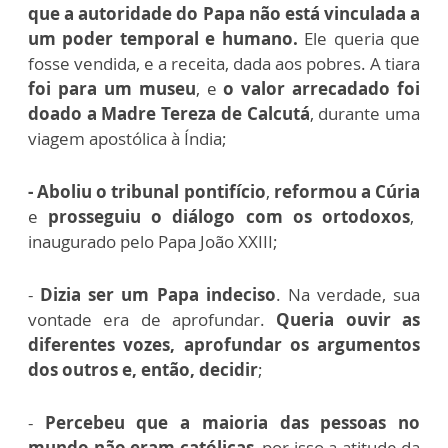
que a autoridade do Papa não está vinculada a
um poder temporal e humano.
Ele queria que
fosse vendida, e a receita, dada aos pobres. A tiara
foi para um museu
, e
o valor arrecadado foi
doado a Madre Tereza de Calcutá
, durante uma
viagem apostólica à Índia;
- Aboliu o tribunal pontifício
,
reformou a Cúria
e
prosseguiu o diálogo com os ortodoxos
,
inaugurado pelo Papa João XXIII;
-
Dizia ser um Papa indeciso
. Na verdade, sua
vontade era de aprofundar.
Queria ouvir as
diferentes vozes, aprofundar os argumentos
dos outros e, então, decidir
;
-
Percebeu que a maioria das pessoas no
mundo não eram católicas
, por isso a atitude da