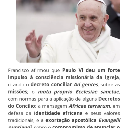
Francisco afirmou que
Paulo VI deu um forte
impulso à consciência missionária da Igreja
,
citando o
decreto conciliar
Ad gentes
,
sobre as
missões
; o
motu proprio Ecclesiae sanctae
,
com normas para a aplicação de alguns
Decretos
do Concílio
; a mensagem
Africae terrarum
, em
defesa da
identidade africana
e seus valores
tradicionais, e a
exortação apostólica
Evangelii
nuntiandi
, sobre o
compromisso de anunciar o