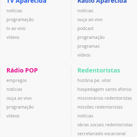
TV Aparecida
Rádio Aparecida
notícias
notícias
programação
ouça ao vivo
tv ao vivo
podcast
vídeos
programação
programas
vídeos
Rádio POP
Redentoristas
empregos
história pe. vitor
notícias
hospedagem santo afonso
ouça ao vivo
missionários redentoristas
programação
missões redentoristas
vídeos
notícias
obras sociais redentoristas
secretariado vocacional