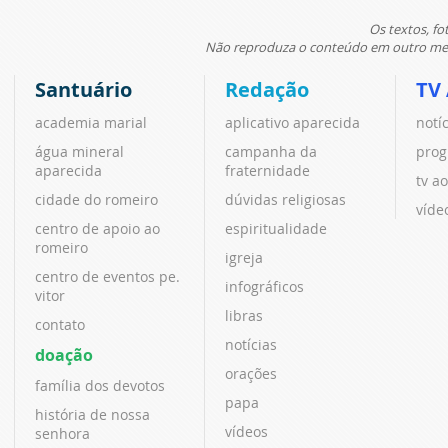
Os textos, fo
Não reproduza o conteúdo em outro meio
Santuário
Redação
TV
academia marial
aplicativo aparecida
notí
água mineral
campanha da
prog
aparecida
fraternidade
tv ao
cidade do romeiro
dúvidas religiosas
víde
centro de apoio ao
espiritualidade
romeiro
igreja
centro de eventos pe.
infográficos
vitor
libras
contato
notícias
doação
orações
família dos devotos
papa
história de nossa
vídeos
senhora