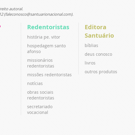
reito autoral.
12 (faleconosco@santuarionacional.com).
P
Redentoristas
Editora
Santuário
história pe. vitor
bíblias
hospedagem santo
afonso
deus conosco
missionários
livros
redentoristas
outros produtos
missões redentoristas
notícias
obras sociais
redentoristas
secretariado
vocacional