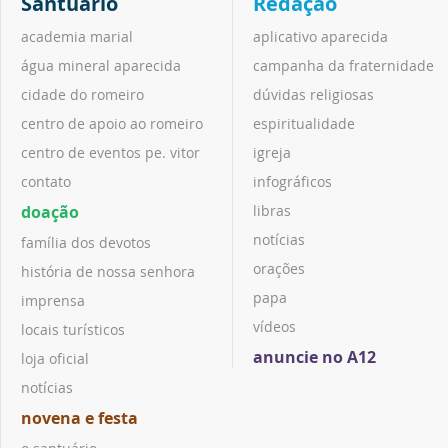
Santuário
Redação
academia marial
aplicativo aparecida
água mineral aparecida
campanha da fraternidade
cidade do romeiro
dúvidas religiosas
centro de apoio ao romeiro
espiritualidade
centro de eventos pe. vitor
igreja
contato
infográficos
doação
libras
notícias
família dos devotos
orações
história de nossa senhora
papa
imprensa
vídeos
locais turísticos
anuncie no A12
loja oficial
notícias
novena e festa