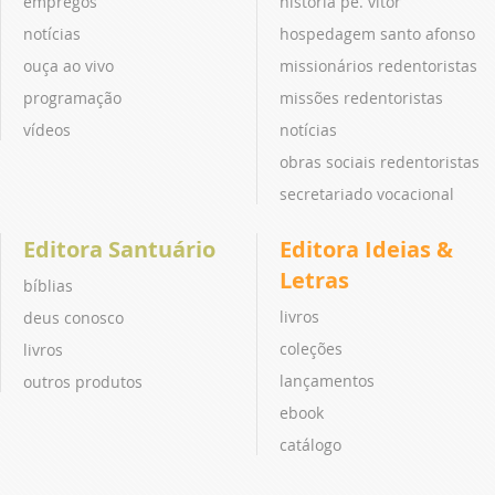
empregos
história pe. vitor
notícias
hospedagem santo afonso
ouça ao vivo
missionários redentoristas
programação
missões redentoristas
vídeos
notícias
obras sociais redentoristas
secretariado vocacional
Editora Santuário
Editora Ideias &
Letras
bíblias
livros
deus conosco
coleções
livros
lançamentos
outros produtos
ebook
catálogo