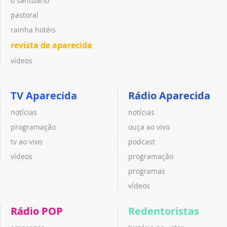
o santuário
pastoral
rainha hotéis
revista de aparecida
vídeos
TV Aparecida
Rádio Aparecida
notícias
notícias
programação
ouça ao vivo
tv ao vivo
podcast
vídeos
programação
programas
vídeos
Rádio POP
Redentoristas