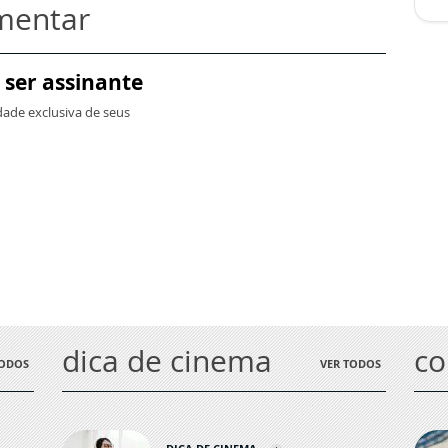
omentar
 ser assinante
dade exclusiva de seus
dica de cinema
c
TODOS
VER TODOS