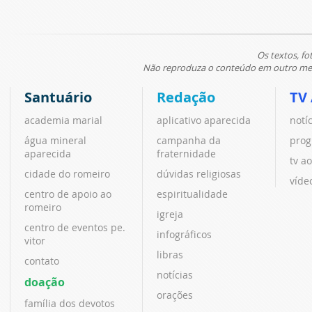
Os textos, fo
Não reproduza o conteúdo em outro meio
Santuário
Redação
TV
academia marial
aplicativo aparecida
notí
água mineral
campanha da
prog
aparecida
fraternidade
tv ao
cidade do romeiro
dúvidas religiosas
víde
centro de apoio ao
espiritualidade
romeiro
igreja
centro de eventos pe.
infográficos
vitor
libras
contato
notícias
doação
orações
família dos devotos