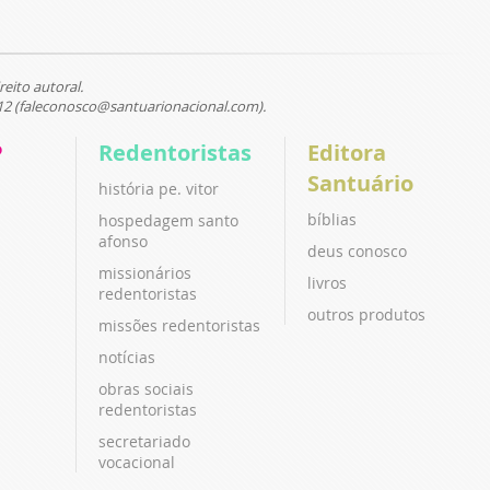
reito autoral.
12 (faleconosco@santuarionacional.com).
P
Redentoristas
Editora
Santuário
história pe. vitor
bíblias
hospedagem santo
afonso
deus conosco
missionários
livros
redentoristas
outros produtos
missões redentoristas
notícias
obras sociais
redentoristas
secretariado
vocacional