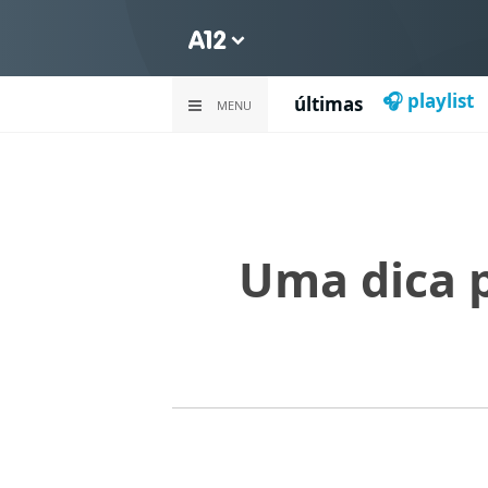
🎧 playlist
últimas
MENU
Uma dica p