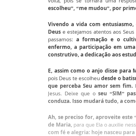
volta, pois se tornará uma respos
escolheu”, “me mudou”, por prime
Vivendo a vida com entusiasmo,
Deus
e estejamos atentos aos Seus 
passamos:
a formação e o cult
enfermo, a participação em uma I
construtivo, a dedicação aos estud
E, assim como o anjo disse para M
pois Deus te escolheu
desde o batis
que perceba Seu amor sem fim.
D
Jesus. Deixe que o
seu “SIM” pas
conduza. Isso mudará tudo, a co
Ah, se preciso for, aproveite est
de Maria,
para que Ela o auxilie nes
com fé e alegria: hoje nasceu para 