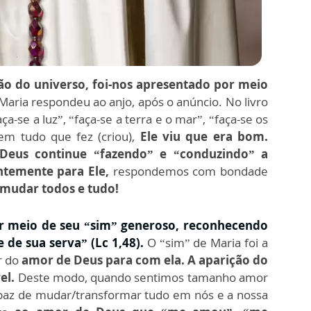
ção do universo, foi-nos apresentado por meio
aria respondeu ao anjo, após o anúncio. No livro
a-se a luz”, “faça-se a terra e o mar”, “faça-se os
, em tudo que fez (criou),
Ele viu que era bom.
Deus continue “fazendo” e “conduzindo” a
ntemente para Ele,
respondemos com bondade
mudar todos e tudo!
r meio de seu “sim” generoso, reconhecendo
de sua serva” (Lc 1,48).
O “sim” de Maria foi a
r do
amor de Deus para com ela. A aparição do
vel.
Deste modo, quando sentimos tamanho amor
apaz de mudar/transformar tudo em nós e a nossa