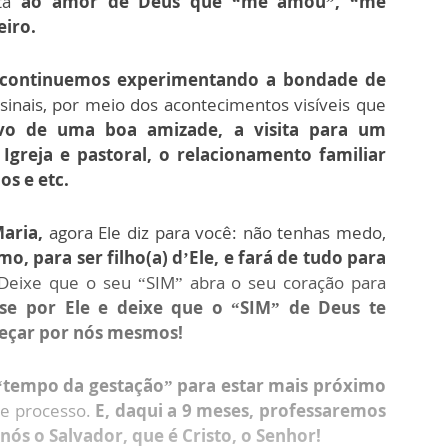
ta
ao amor de Deus que “me amou”, “me
iro.
 continuemos experimentando a bondade de
sinais, por meio dos acontecimentos visíveis que
ivo de uma boa amizade, a visita para um
greja e pastoral, o relacionamento familiar
os e etc.
aria,
agora Ele diz para você: não tenhas medo,
mo, para ser filho(a) d’Ele, e fará de tudo para
eixe que o seu “SIM” abra o seu coração para
se por Ele e deixe que o “SIM” de Deus te
meçar por nós mesmos!
e “tempo da gestação” para estar mais próximo
se processo.
E, daqui a 9 meses, professaremos
nós o Salvador, que é Cristo, o Senhor!