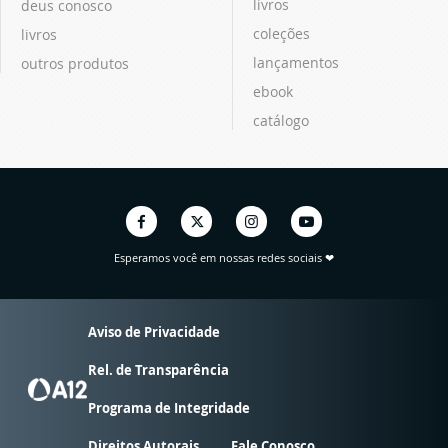
livros
deus conosco
coleções
livros
lançamentos
outros produtos
ebook
catálogo
Esperamos você em nossas redes sociais ❤
Aviso de Privacidade
Rel. de Transparência
Programa de Integridade
Direitos Autorais
Fale Conosco