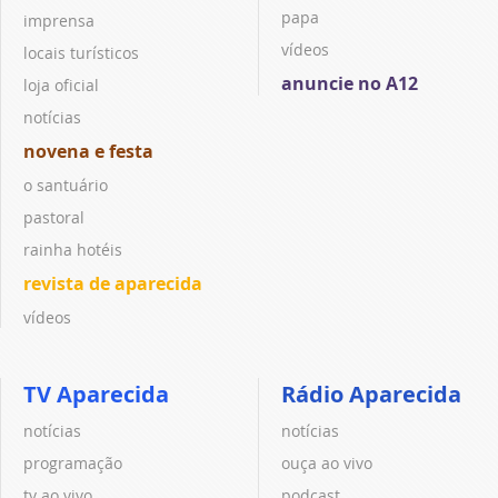
papa
imprensa
vídeos
locais turísticos
anuncie no A12
loja oficial
notícias
novena e festa
o santuário
pastoral
rainha hotéis
revista de aparecida
vídeos
TV Aparecida
Rádio Aparecida
notícias
notícias
programação
ouça ao vivo
tv ao vivo
podcast