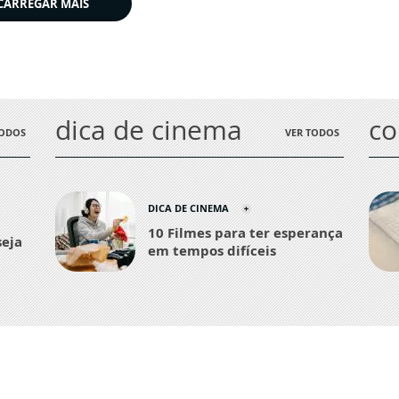
CARREGAR MAIS
dica de cinema
c
TODOS
VER TODOS
DICA DE CINEMA
10 Filmes para ter esperança
seja
em tempos difíceis