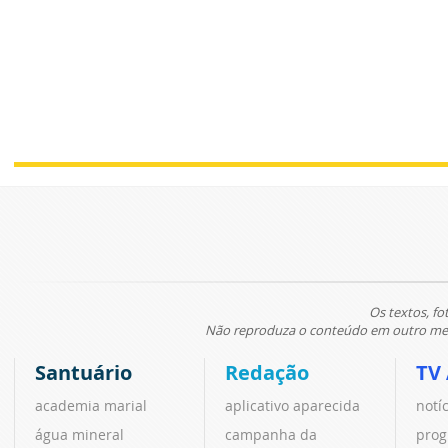
Os textos, fo
Não reproduza o conteúdo em outro meio
Santuário
Redação
TV
academia marial
aplicativo aparecida
notí
água mineral
campanha da
prog