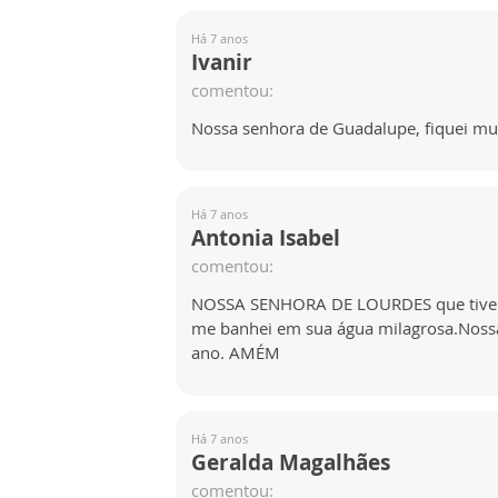
Há 7 anos
Ivanir
comentou:
Nossa senhora de Guadalupe, fiquei mui
Há 7 anos
Antonia Isabel
comentou:
NOSSA SENHORA DE LOURDES que tive a 
me banhei em sua água milagrosa.Nossa
ano. AMÉM
Há 7 anos
Geralda Magalhães
comentou: