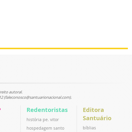
reito autoral.
12 (faleconosco@santuarionacional.com).
P
Redentoristas
Editora
Santuário
história pe. vitor
bíblias
hospedagem santo