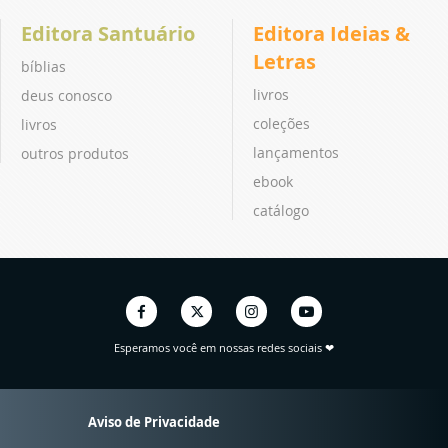
Editora Santuário
Editora Ideias &
Letras
bíblias
livros
deus conosco
coleções
livros
lançamentos
outros produtos
ebook
catálogo
Esperamos você em nossas redes sociais ❤
Aviso de Privacidade