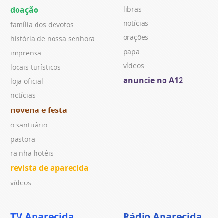
doação
libras
notícias
família dos devotos
orações
história de nossa senhora
papa
imprensa
vídeos
locais turísticos
anuncie no A12
loja oficial
notícias
novena e festa
o santuário
pastoral
rainha hotéis
revista de aparecida
vídeos
TV Aparecida
Rádio Aparecida