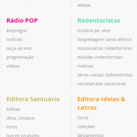
vídeos
Rádio POP
Redentoristas
empregos
história pe. vitor
notícias
hospedagem santo afonso
ouça ao vivo
missionários redentoristas
programação
missões redentoristas
vídeos
notícias
obras sociais redentoristas
secretariado vocacional
Editora Santuário
Editora Ideias &
Letras
bíblias
livros
deus conosco
coleções
livros
lançamentos
outros produtos