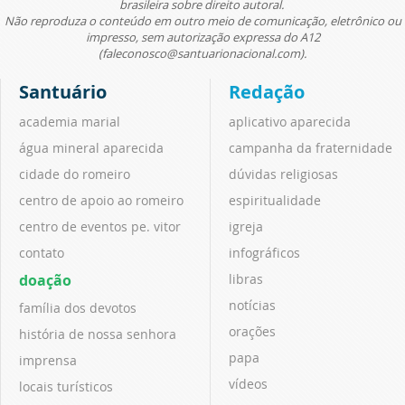
brasileira sobre direito autoral.
Não reproduza o conteúdo em outro meio de comunicação, eletrônico ou
impresso, sem autorização expressa do A12
(faleconosco@santuarionacional.com).
Santuário
Redação
academia marial
aplicativo aparecida
água mineral aparecida
campanha da fraternidade
cidade do romeiro
dúvidas religiosas
centro de apoio ao romeiro
espiritualidade
centro de eventos pe. vitor
igreja
contato
infográficos
doação
libras
notícias
família dos devotos
orações
história de nossa senhora
papa
imprensa
vídeos
locais turísticos