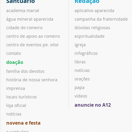
Santuário
Redação
academia marial
aplicativo aparecida
água mineral aparecida
campanha da fraternidade
cidade do romeiro
dúvidas religiosas
centro de apoio ao romeiro
espiritualidade
centro de eventos pe. vitor
igreja
contato
infográficos
doação
libras
notícias
família dos devotos
orações
história de nossa senhora
papa
imprensa
vídeos
locais turísticos
anuncie no A12
loja oficial
notícias
novena e festa
o santuário