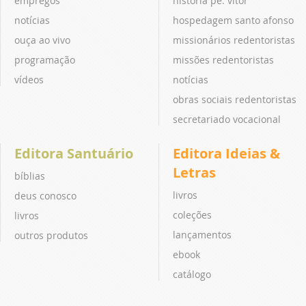
empregos
história pe. vitor
notícias
hospedagem santo afonso
ouça ao vivo
missionários redentoristas
programação
missões redentoristas
vídeos
notícias
obras sociais redentoristas
secretariado vocacional
Editora Santuário
Editora Ideias &
Letras
bíblias
livros
deus conosco
coleções
livros
lançamentos
outros produtos
ebook
catálogo