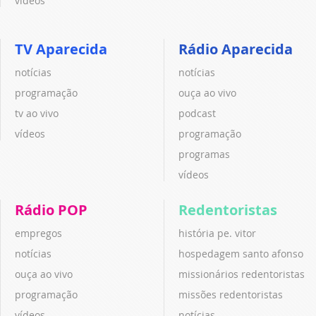
vídeos
TV Aparecida
Rádio Aparecida
notícias
notícias
programação
ouça ao vivo
tv ao vivo
podcast
vídeos
programação
programas
vídeos
Rádio POP
Redentoristas
empregos
história pe. vitor
notícias
hospedagem santo afonso
ouça ao vivo
missionários redentoristas
programação
missões redentoristas
vídeos
notícias