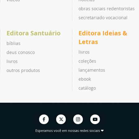
obras sociais redentoristas
secretariado vocacional
Editora Santuário
Editora Ideias &
Letras
bíblias
livros
deus conosco
coleções
livros
lançamentos
outros produtos
ebook
catálogo
Esperamos você em nossas redes sociais ❤