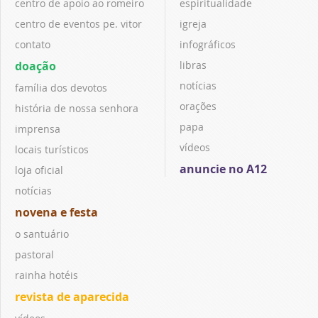
centro de apoio ao romeiro
espiritualidade
centro de eventos pe. vitor
igreja
contato
infográficos
doação
libras
notícias
família dos devotos
orações
história de nossa senhora
papa
imprensa
vídeos
locais turísticos
anuncie no A12
loja oficial
notícias
novena e festa
o santuário
pastoral
rainha hotéis
revista de aparecida