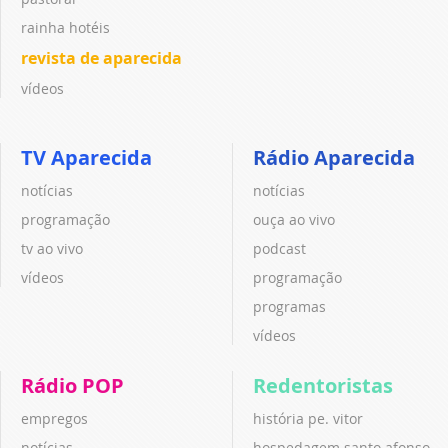
rainha hotéis
revista de aparecida
vídeos
TV Aparecida
Rádio Aparecida
notícias
notícias
programação
ouça ao vivo
tv ao vivo
podcast
vídeos
programação
programas
vídeos
Rádio POP
Redentoristas
empregos
história pe. vitor
notícias
hospedagem santo afonso