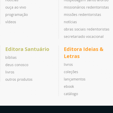
ouça ao vivo
missionários redentoristas
programação
missões redentoristas
vídeos
notícias
obras sociais redentoristas
secretariado vocacional
Editora Santuário
Editora Ideias &
Letras
bíblias
livros
deus conosco
coleções
livros
lançamentos
outros produtos
ebook
catálogo