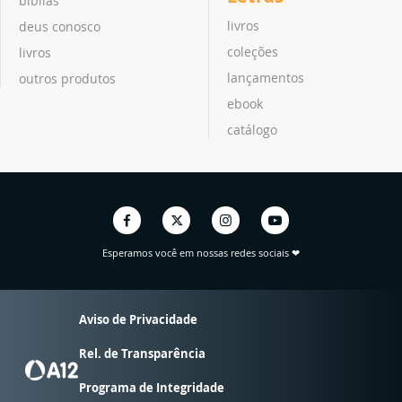
bíblias
livros
deus conosco
coleções
livros
lançamentos
outros produtos
ebook
catálogo
Esperamos você em nossas redes sociais ❤
Aviso de Privacidade
Rel. de Transparência
Programa de Integridade