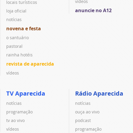
vídeos
locais turísticos
anuncie no A12
loja oficial
notícias
novena e festa
o santuário
pastoral
rainha hotéis
revista de aparecida
vídeos
TV Aparecida
Rádio Aparecida
notícias
notícias
programação
ouça ao vivo
tv ao vivo
podcast
vídeos
programação