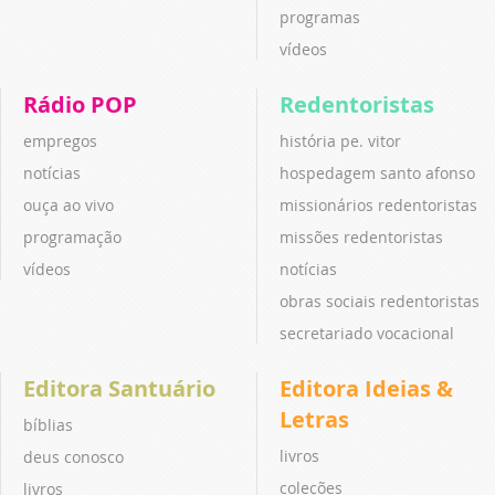
programas
vídeos
Rádio POP
Redentoristas
empregos
história pe. vitor
notícias
hospedagem santo afonso
ouça ao vivo
missionários redentoristas
programação
missões redentoristas
vídeos
notícias
obras sociais redentoristas
secretariado vocacional
Editora Santuário
Editora Ideias &
Letras
bíblias
livros
deus conosco
coleções
livros