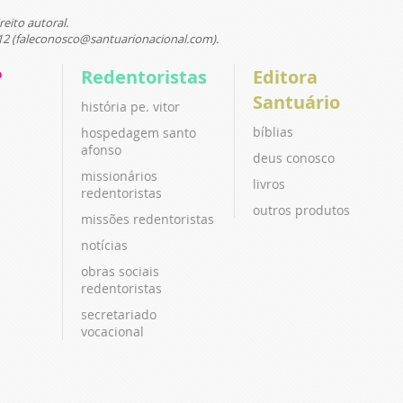
reito autoral.
12 (faleconosco@santuarionacional.com).
P
Redentoristas
Editora
Santuário
história pe. vitor
bíblias
hospedagem santo
afonso
deus conosco
missionários
livros
redentoristas
outros produtos
missões redentoristas
notícias
obras sociais
redentoristas
secretariado
vocacional