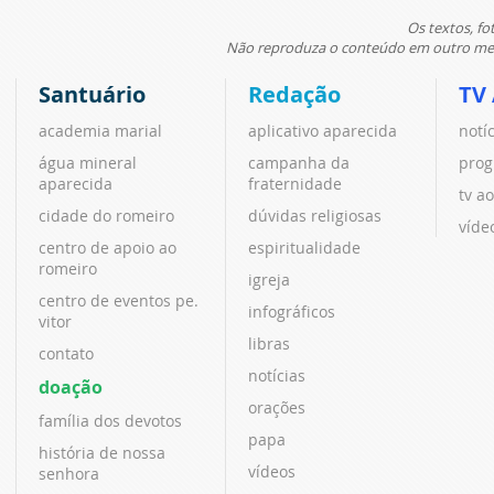
Os textos, fo
Não reproduza o conteúdo em outro meio
Santuário
Redação
TV
academia marial
aplicativo aparecida
notí
água mineral
campanha da
prog
aparecida
fraternidade
tv ao
cidade do romeiro
dúvidas religiosas
víde
centro de apoio ao
espiritualidade
romeiro
igreja
centro de eventos pe.
infográficos
vitor
libras
contato
notícias
doação
orações
família dos devotos
papa
história de nossa
vídeos
senhora