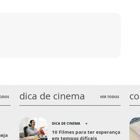
dica de cinema
c
TODOS
VER TODOS
DICA DE CINEMA
10 Filmes para ter esperança
seja
em tempos difíceis