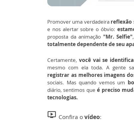
Promover uma verdadeira
reflexão
e nos alertar sobre o óbvio:
estamo
proposta da animação
"Mr. Selfie"
totalmente dependente de seu apa
Certamente,
você vai se identif
mesmo com ela toda. A gente s
registrar as melhores imagens do
sociais. Mas quando vemos um
bo
diário, sentimos que
é preciso mud
tecnologias.
ondemand_video
Confira o
vídeo
: