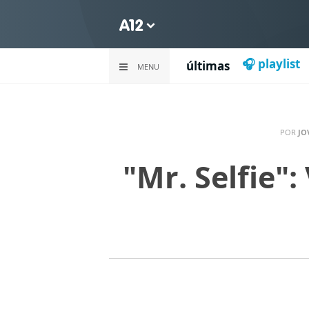
🎧 playlist
últimas
MENU
POR
JO
"Mr. Selfie":