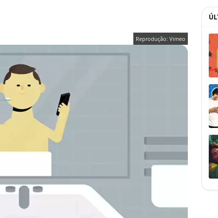
ÚL
Reprodução: Vimeo