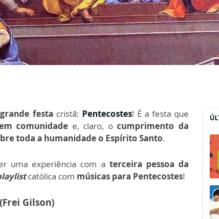
a
grande festa
cristã:
Pentecostes
! É a festa que
ÚL
 em comunidade
e, claro, o
cumprimento da
obre toda a humanidade o Espírito Santo
.
azer uma experiência com a
terceira pessoa da
playlist
católica com
músicas para Pentecostes
!
(Frei Gilson)