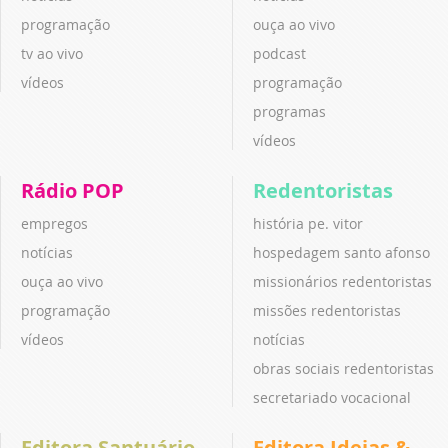
programação
ouça ao vivo
tv ao vivo
podcast
vídeos
programação
programas
vídeos
Rádio POP
Redentoristas
empregos
história pe. vitor
notícias
hospedagem santo afonso
ouça ao vivo
missionários redentoristas
programação
missões redentoristas
vídeos
notícias
obras sociais redentoristas
secretariado vocacional
Editora Santuário
Editora Ideias &