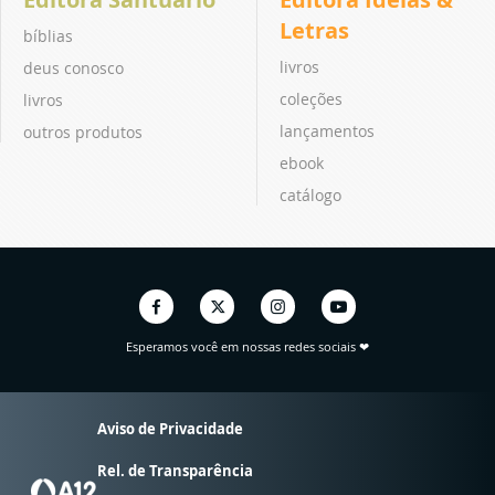
Letras
bíblias
livros
deus conosco
coleções
livros
lançamentos
outros produtos
ebook
catálogo
Esperamos você em nossas redes sociais ❤
Aviso de Privacidade
Rel. de Transparência