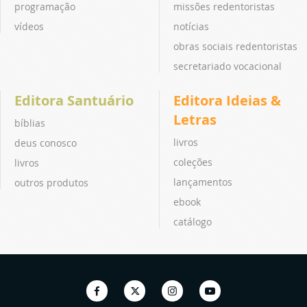
programação
missões redentoristas
vídeos
notícias
obras sociais redentoristas
secretariado vocacional
Editora Santuário
Editora Ideias &
Letras
bíblias
livros
deus conosco
coleções
livros
lançamentos
outros produtos
ebook
catálogo