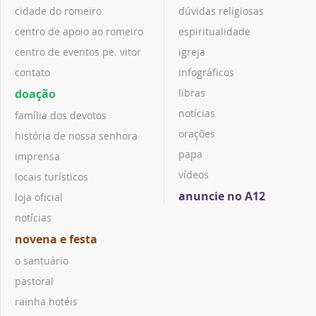
cidade do romeiro
dúvidas religiosas
centro de apoio ao romeiro
espiritualidade
centro de eventos pe. vitor
igreja
contato
infográficos
doação
libras
notícias
família dos devotos
orações
história de nossa senhora
papa
imprensa
vídeos
locais turísticos
anuncie no A12
loja oficial
notícias
novena e festa
o santuário
pastoral
rainha hotéis