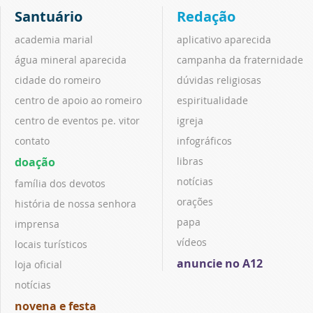
Santuário
Redação
academia marial
aplicativo aparecida
água mineral aparecida
campanha da fraternidade
cidade do romeiro
dúvidas religiosas
centro de apoio ao romeiro
espiritualidade
centro de eventos pe. vitor
igreja
contato
infográficos
doação
libras
notícias
família dos devotos
orações
história de nossa senhora
papa
imprensa
vídeos
locais turísticos
anuncie no A12
loja oficial
notícias
novena e festa