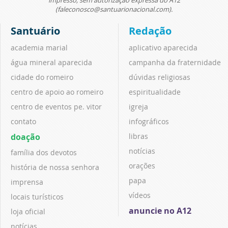
(faleconosco@santuarionacional.com).
Santuário
Redação
academia marial
aplicativo aparecida
água mineral aparecida
campanha da fraternidade
cidade do romeiro
dúvidas religiosas
centro de apoio ao romeiro
espiritualidade
centro de eventos pe. vitor
igreja
contato
infográficos
doação
libras
notícias
família dos devotos
orações
história de nossa senhora
papa
imprensa
vídeos
locais turísticos
anuncie no A12
loja oficial
notícias