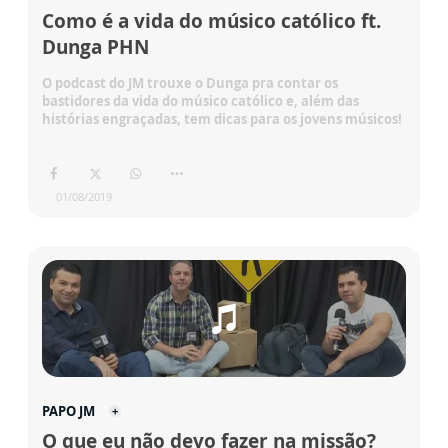
Como é a vida do músico católico ft.
Dunga PHN
O podcast do JM trouxe o Dunga pra contar os
bastidores da vida do músico católico e, além das
histórias engraçadas, tem dicas para os jovens músicos!
01/08/2019
PAPO JM
O que eu não devo fazer na missão?