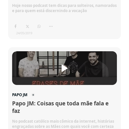
Hoje nosso podcast tem dicas para solteiros, namorados
e para quem está discernindo a vocação
24/05/2019
PAPO JM
Papo JM: Coisas que toda mãe fala e
faz
No podcast católico mais cômico da internet, histórias
engraçadas sobre as Mães com quais você com certeza