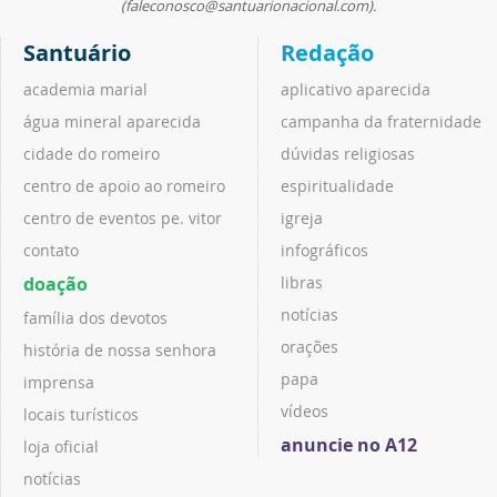
(faleconosco@santuarionacional.com).
Santuário
Redação
academia marial
aplicativo aparecida
água mineral aparecida
campanha da fraternidade
cidade do romeiro
dúvidas religiosas
centro de apoio ao romeiro
espiritualidade
centro de eventos pe. vitor
igreja
contato
infográficos
doação
libras
notícias
família dos devotos
orações
história de nossa senhora
papa
imprensa
vídeos
locais turísticos
anuncie no A12
loja oficial
notícias