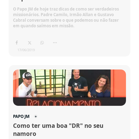
O Papo JM de hoje traz dicas de como ser verdadeiros
missionários. Padre Camilo, Irmão Allan e Gustavo
Cabral conversam sobre o que podemos ou não fazer
em quando saímos em missão.
17/06/2019
PAPO JM
Como ter uma boa "DR" no seu
namoro