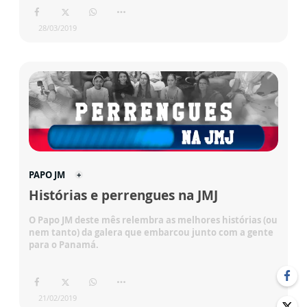
28/03/2019
PAPO JM
Histórias e perrengues na JMJ
O Papo JM deste mês relembra as melhores histórias (ou
nem tanto) da galera que embarcou junto com a gente
para o Panamá.
21/02/2019