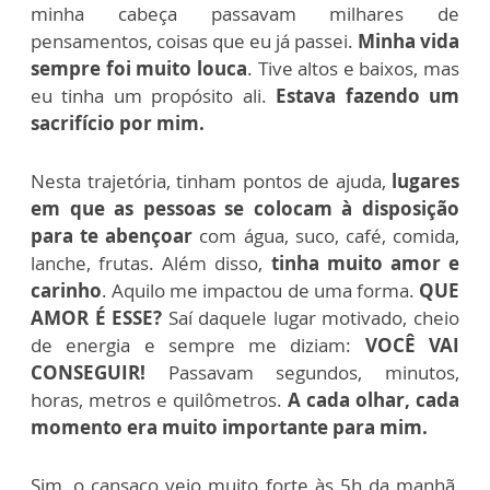
minha cabeça passavam milhares de
pensamentos, coisas que eu já passei.
Minha vida
sempre foi muito louca
. Tive altos e baixos, mas
eu tinha um propósito ali.
Estava fazendo um
sacrifício por mim.
Nesta trajetória, tinham pontos de ajuda,
lugares
em que as pessoas se colocam à disposição
para te abençoar
com água, suco, café, comida,
lanche, frutas. Além disso,
tinha muito amor e
carinho
. Aquilo me impactou de uma forma.
QUE
AMOR É ESSE?
Saí daquele lugar motivado, cheio
de energia e sempre me diziam:
VOCÊ VAI
CONSEGUIR!
Passavam segundos, minutos,
horas, metros e quilômetros.
A cada olhar, cada
momento era muito importante para mim.
Sim, o cansaço veio muito forte às 5h da manhã,