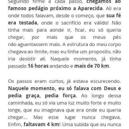
Seguindo firme a cada passo,
chegamos ao
famoso pedágio próximo a Aparecida
. A
li era
onde todos falavam, desde o começo, que
sua fé
era testada
, onde o sacrifício era válido! Não
tinha mais para aonde ir, ficar, eu só queria
chegar, por mais que os meus pés
não
aguentassem mais. A estrutura do meu corpo
chegava ao limite, mas eu tinha um proposito, não
iria desistir ali. Naquele momento, já tinha
passado
16 horas
andando e
mais de 70 km
.
Os passos eram curtos, já estava escurecendo.
Naquele momento, eu só falava com Deus e
pedia graça, pedia força
. Ao longo dessa
caminhada, eu só via uma luz muito forte e muito
longe, que eu imaginava que era onde eu queria
chegar... Mas esse lugar nunca chegava.
Enfim,
faltavam 4 km
! Uma subida que eu nunca