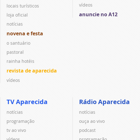
vídeos
locais turísticos
anuncie no A12
loja oficial
notícias
novena e festa
o santuário
pastoral
rainha hotéis
revista de aparecida
vídeos
TV Aparecida
Rádio Aparecida
notícias
notícias
programação
ouça ao vivo
tv ao vivo
podcast
vídeos
programação