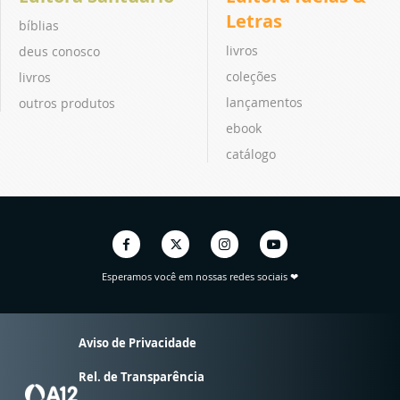
Letras
bíblias
livros
deus conosco
coleções
livros
lançamentos
outros produtos
ebook
catálogo
Esperamos você em nossas redes sociais ❤
Aviso de Privacidade
Rel. de Transparência