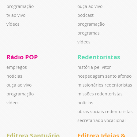
programação
ouça ao vivo
tv ao vivo
podcast
vídeos
programação
programas
vídeos
Rádio POP
Redentoristas
empregos
história pe. vitor
notícias
hospedagem santo afonso
ouça ao vivo
missionários redentoristas
programação
missões redentoristas
vídeos
notícias
obras sociais redentoristas
secretariado vocacional
Editora Santuário
Editora Ideias &