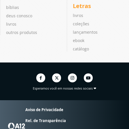
Letras
bíblias
livros
deus conosco
coleções
livros
lançamentos
outros produtos
ebook
catálogo
Esperamos você em nossas redes sociais ❤
Aviso de Privacidade
Rel. de Transparência