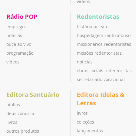
vídeos
Rádio POP
Redentoristas
empregos
história pe. vitor
notícias
hospedagem santo afonso
ouça ao vivo
missionários redentoristas
programação
missões redentoristas
vídeos
notícias
obras sociais redentoristas
secretariado vocacional
Editora Santuário
Editora Ideias &
Letras
bíblias
livros
deus conosco
coleções
livros
lançamentos
outros produtos