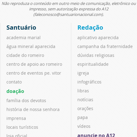
Não reproduza o conteúdo em outro meio de comunicação, eletrônico ou
impresso, sem autorização expressa do A12
(faleconosco@santuarionacional.com).
Santuário
Redação
academia marial
aplicativo aparecida
água mineral aparecida
campanha da fraternidade
cidade do romeiro
dúvidas religiosas
centro de apoio ao romeiro
espiritualidade
centro de eventos pe. vitor
igreja
contato
infográficos
doação
libras
notícias
família dos devotos
orações
história de nossa senhora
papa
imprensa
vídeos
locais turísticos
anuncie no A12
loja oficial