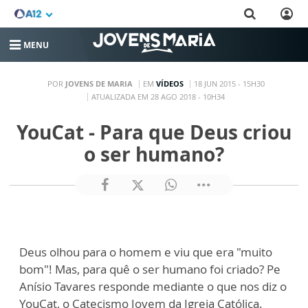
MENU
POR
JOVENS DE MARIA
EM
VÍDEOS
18 JUN 2015 - 15H30
ATUALIZADA EM 28 AGO 2018 - 10H34
YouCat - Para que Deus criou
o ser humano?
Deus olhou para o homem e viu que era "muito
bom"! Mas, para quê o ser humano foi criado? Pe
Anísio Tavares responde mediante o que nos diz o
YouCat, o Catecismo Jovem da Igreja Católica.