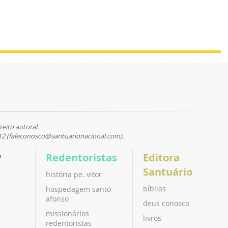
reito autoral.
12 (faleconosco@santuarionacional.com).
P
Redentoristas
Editora
Santuário
história pe. vitor
bíblias
hospedagem santo
afonso
deus conosco
missionários
livros
redentoristas