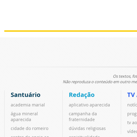
Os textos, fo
Não reproduza o conteúdo em outro meio
Santuário
Redação
TV
academia marial
aplicativo aparecida
notí
água mineral
campanha da
prog
aparecida
fraternidade
tv ao
cidade do romeiro
dúvidas religiosas
víde