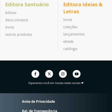
Editora Santuário
Editora Ideias &
Letras
bíblias
livros
deus conosco
coleções
livros
lançamentos
outros produtos
ebook
catálogo
Esperamos você em nossas redes sociais ❤
Aviso de Privacidade
Rel. de Transparência