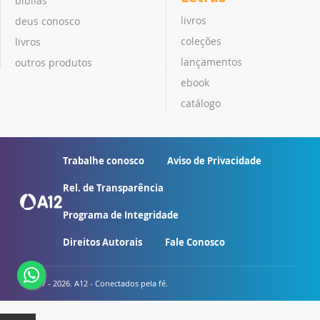
bíblias
livros
deus conosco
coleções
livros
lançamentos
outros produtos
ebook
catálogo
Trabalhe conosco
Aviso de Privacidade
Rel. de Transparência
Programa de Integridade
Direitos Autorais
Fale Conosco
© 2007 - 2026. A12 - Conectados pela fé.