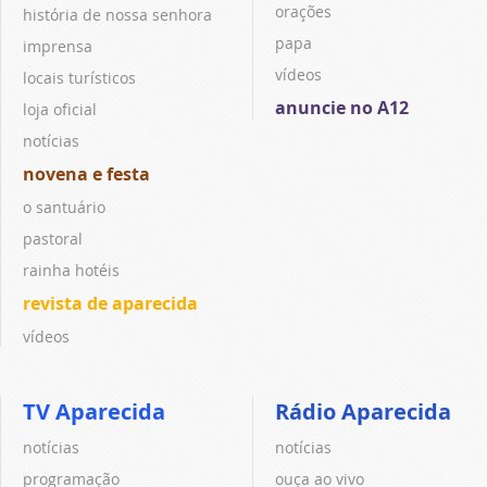
orações
história de nossa senhora
papa
imprensa
vídeos
locais turísticos
anuncie no A12
loja oficial
notícias
novena e festa
o santuário
pastoral
rainha hotéis
revista de aparecida
vídeos
TV Aparecida
Rádio Aparecida
notícias
notícias
programação
ouça ao vivo