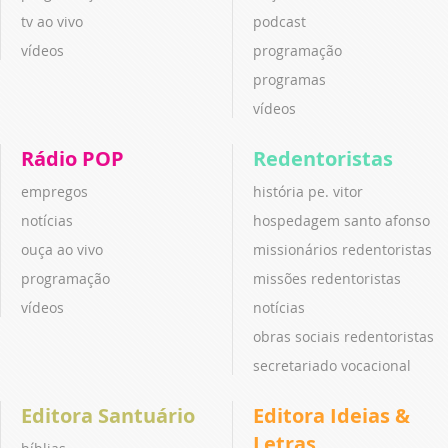
tv ao vivo
podcast
vídeos
programação
programas
vídeos
Rádio POP
Redentoristas
empregos
história pe. vitor
notícias
hospedagem santo afonso
ouça ao vivo
missionários redentoristas
programação
missões redentoristas
vídeos
notícias
obras sociais redentoristas
secretariado vocacional
Editora Santuário
Editora Ideias &
Letras