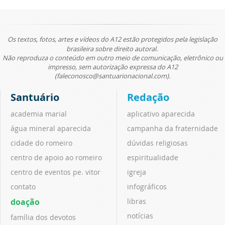
Os textos, fotos, artes e vídeos do A12 estão protegidos pela legislação
brasileira sobre direito autoral.
Não reproduza o conteúdo em outro meio de comunicação, eletrônico ou
impresso, sem autorização expressa do A12
(faleconosco@santuarionacional.com).
Santuário
Redação
academia marial
aplicativo aparecida
água mineral aparecida
campanha da fraternidade
cidade do romeiro
dúvidas religiosas
centro de apoio ao romeiro
espiritualidade
centro de eventos pe. vitor
igreja
contato
infográficos
doação
libras
notícias
família dos devotos