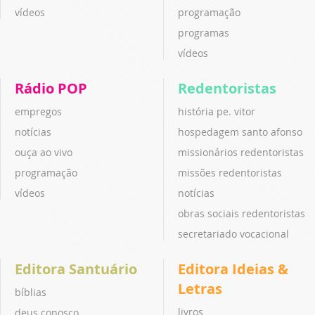
vídeos
programação
programas
vídeos
Rádio POP
Redentoristas
empregos
história pe. vitor
notícias
hospedagem santo afonso
ouça ao vivo
missionários redentoristas
programação
missões redentoristas
vídeos
notícias
obras sociais redentoristas
secretariado vocacional
Editora Santuário
Editora Ideias &
Letras
bíblias
livros
deus conosco