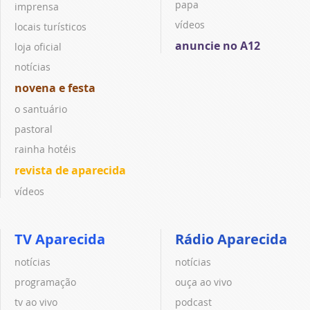
papa
imprensa
vídeos
locais turísticos
anuncie no A12
loja oficial
notícias
novena e festa
o santuário
pastoral
rainha hotéis
revista de aparecida
vídeos
TV Aparecida
Rádio Aparecida
notícias
notícias
programação
ouça ao vivo
tv ao vivo
podcast