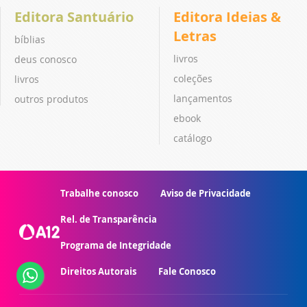
Editora Santuário
Editora Ideias &
Letras
bíblias
livros
deus conosco
coleções
livros
lançamentos
outros produtos
ebook
catálogo
Trabalhe conosco
Aviso de Privacidade
Rel. de Transparência
Programa de Integridade
Direitos Autorais
Fale Conosco