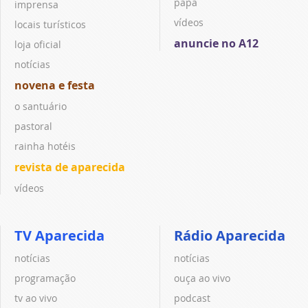
papa
imprensa
vídeos
locais turísticos
anuncie no A12
loja oficial
notícias
novena e festa
o santuário
pastoral
rainha hotéis
revista de aparecida
vídeos
TV Aparecida
Rádio Aparecida
notícias
notícias
programação
ouça ao vivo
tv ao vivo
podcast