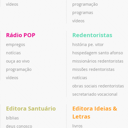
vídeos
programação
programas
vídeos
Rádio POP
Redentoristas
empregos
história pe. vitor
notícias
hospedagem santo afonso
ouça ao vivo
missionários redentoristas
programação
missões redentoristas
vídeos
notícias
obras sociais redentoristas
secretariado vocacional
Editora Santuário
Editora Ideias &
Letras
bíblias
livros
deus conosco