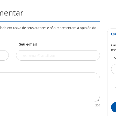
omentar
dade exclusiva de seus autores e não representam a opinião do
QU
Seu e-mail
Cad
me
S
500