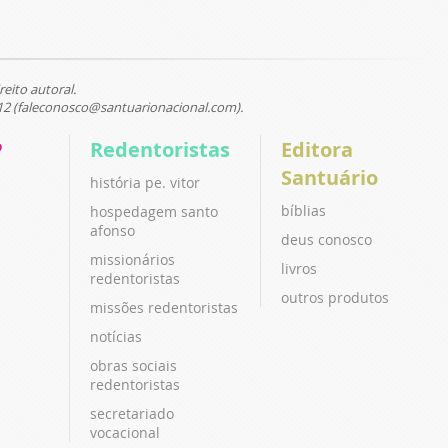
reito autoral.
12 (faleconosco@santuarionacional.com).
P
Redentoristas
Editora
Santuário
história pe. vitor
bíblias
hospedagem santo
afonso
deus conosco
missionários
livros
redentoristas
outros produtos
missões redentoristas
notícias
obras sociais
redentoristas
secretariado
vocacional