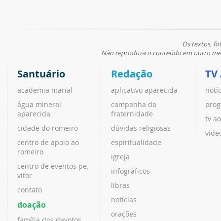
Os textos, fo
Não reproduza o conteúdo em outro meio
Santuário
Redação
TV
academia marial
aplicativo aparecida
notí
água mineral
campanha da
prog
aparecida
fraternidade
tv ao
cidade do romeiro
dúvidas religiosas
víde
centro de apoio ao
espiritualidade
romeiro
igreja
centro de eventos pe.
infográficos
vitor
libras
contato
notícias
doação
orações
família dos devotos