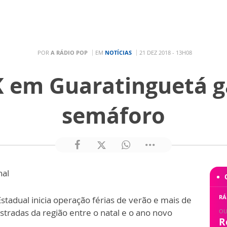
POR
A RÁDIO POP
EM
NOTÍCIAS
21 DEZ 2018 - 13H08
K em Guaratinguetá 
semáforo
nal
RÁ
Estadual inicia operação férias de verão e mais de
stradas da região entre o natal e o ano novo
OU
R