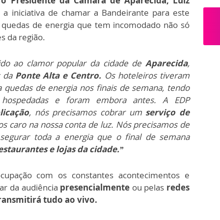
, o Presidente da Câmara de Aparecida, Luiz
 a iniciativa de chamar a Bandeirante para este
s quedas de energia que tem incomodado não só
 da região.
vido ao clamor popular da cidade de
Aparecida
,
s da
Ponte Alta e Centro.
Os hoteleiros tiveram
a quedas de energia nos finais de semana, tendo
 hospedadas e foram embora antes. A EDP
licação
, nós precisamos cobrar um
serviço de
 caro na nossa conta de luz. Nós precisamos de
segurar toda a energia que o final de semana
estaurantes e lojas da cidade.”
ocupação com os constantes acontecimentos e
par da audiência
presencialmente
ou pelas
redes
ransmitirá tudo ao vivo.