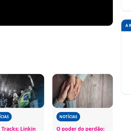
A 
CIAS
NOTÍCIAS
 Tracks: Linkin
O poder do perdão: