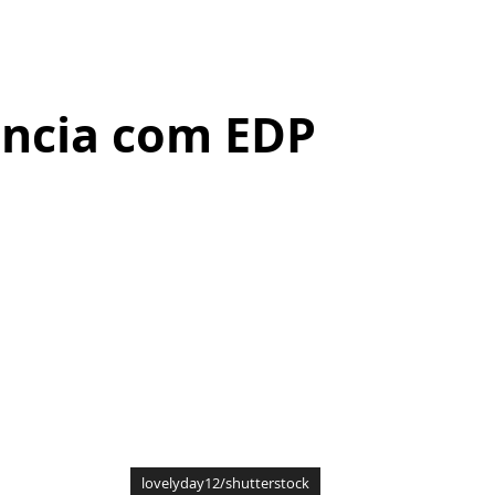
ência com EDP
lovelyday12/shutterstock