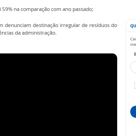
ai 59% na comparação com ano passado;
m denunciam destinação irregular de resíduos do
QU
ências da administração.
Cad
me
S