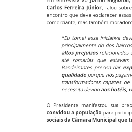
Em entrevista ao
Jornal Regional
Carlos Ferreira Júnior,
falou sobre
encontro que deve esclarecer essa
comerciante, mas também moradores
“Eu tomei essa iniciativa de
principalmente do dos bairro
altos prejuízos
relacionados 
até romarias que estavam
Bandeirantes precisa dar
exp
qualidade
porque nós pagamos
transformadores capazes de 
necessita devido
aos hotéis, r
O Presidente manifestou sua pre
convidou a população
para partici
sociais da Câmara Municipal que t